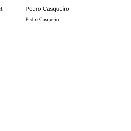
t
Pedro Casqueiro
Paisag
Pedro Casqueiro
Valdema
d'Orey