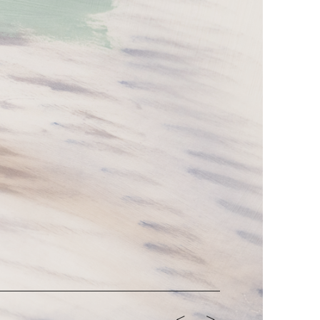
<-
->