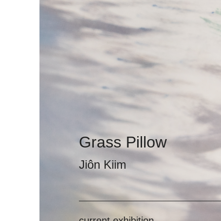
Grass Pillow
Jiôn Kiim
current exhibition