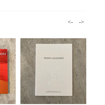
<-
->