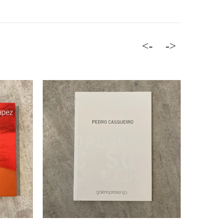
<-
->