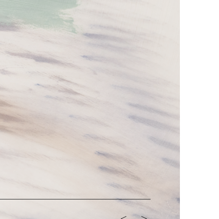
<-
->