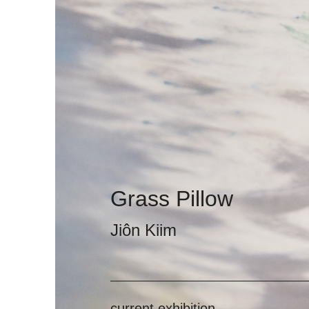
Grass Pillow
Jiôn Kiim
current exhibition