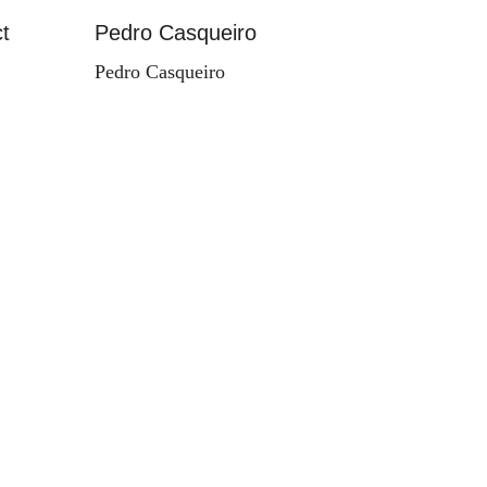
t
Pedro Casqueiro
Paisag
Pedro Casqueiro
Valdema
d'Orey