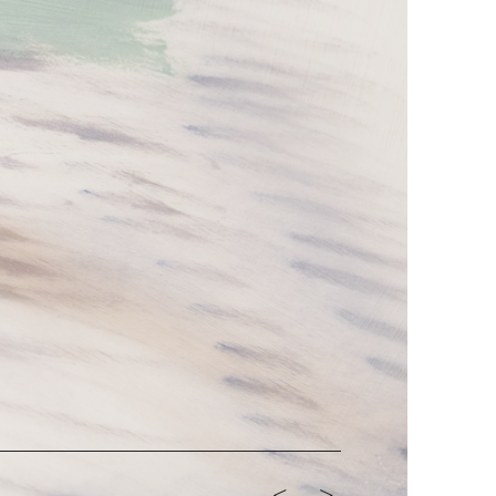
<-
->