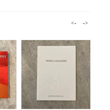
<-
->