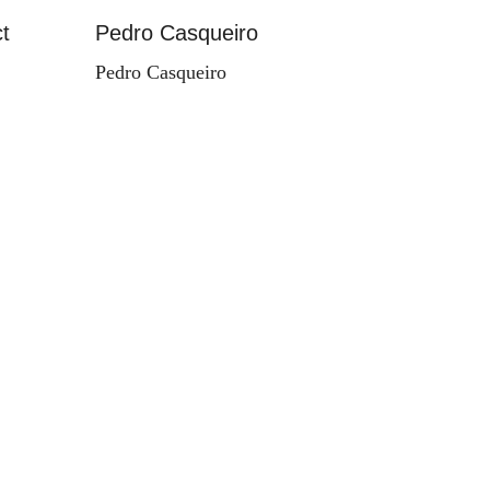
t
Pedro Casqueiro
Paisag
Pedro Casqueiro
Valdema
d'Orey