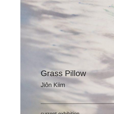
Grass Pillow
Jiôn Kiim
current exhibition