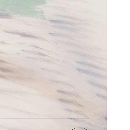
<-
->