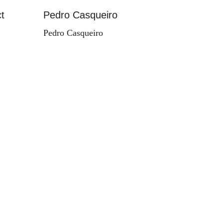
t
Pedro Casqueiro
Paisag
Pedro Casqueiro
Valdema
d'Orey