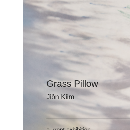
Grass Pillow
Jiôn Kiim
current exhibition