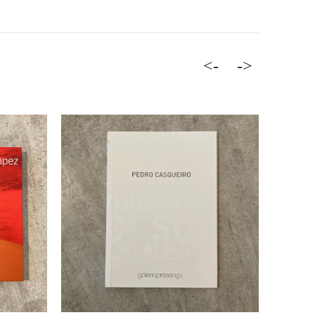
<-
->