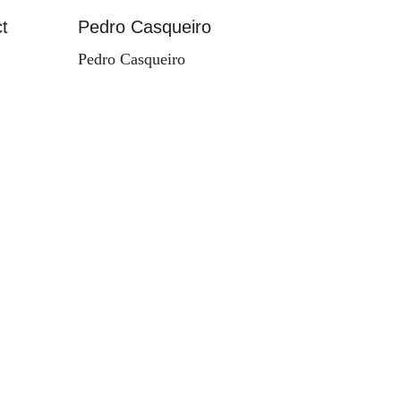
t
Pedro Casqueiro
Paisag
Pedro Casqueiro
Valdema
d'Orey