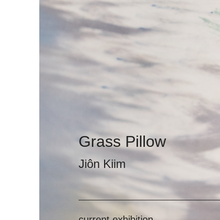
Grass Pillow
Jiôn Kiim
current exhibition