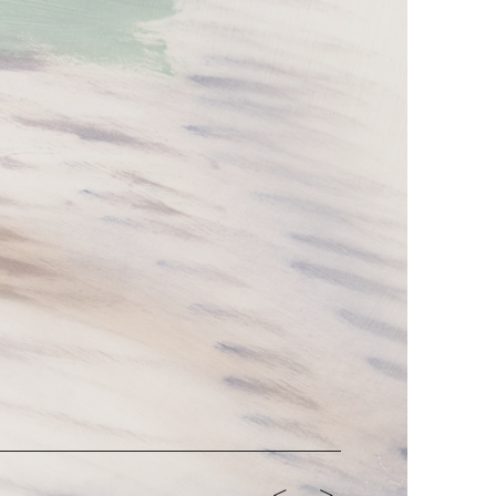
<-
->