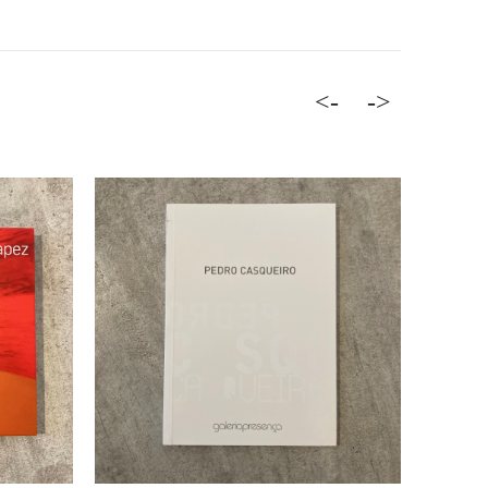
<-
->