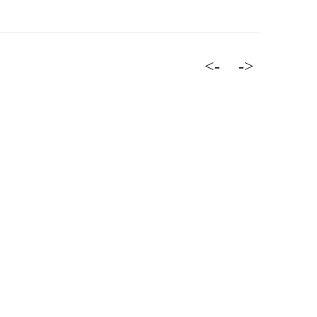
<-
->