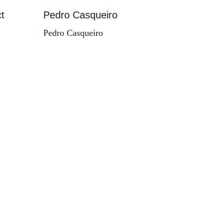
t
Pedro Casqueiro
Paisag
Pedro Casqueiro
Valdema
d'Orey