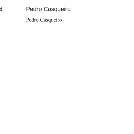
t
Pedro Casqueiro
Paisag
Pedro Casqueiro
Valdema
d'Orey