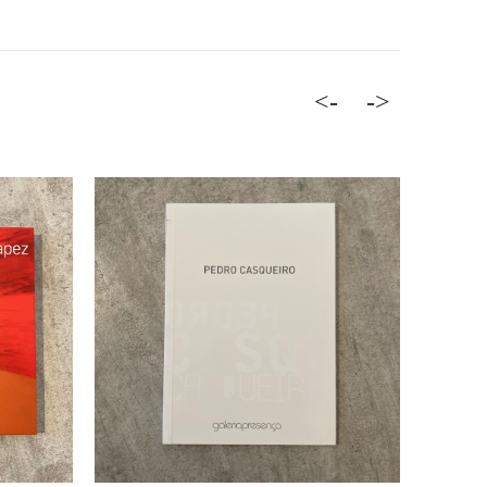
<-
->