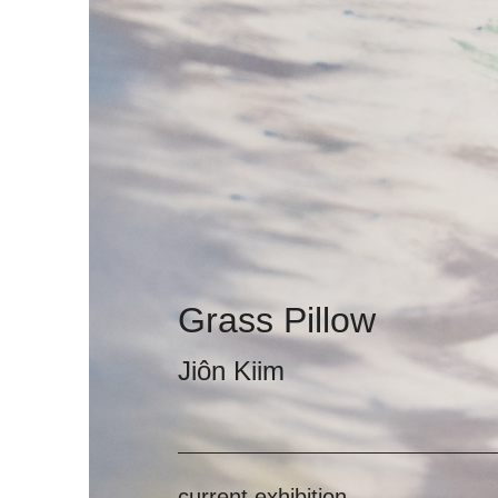
Grass Pillow
Jiôn Kiim
current exhibition