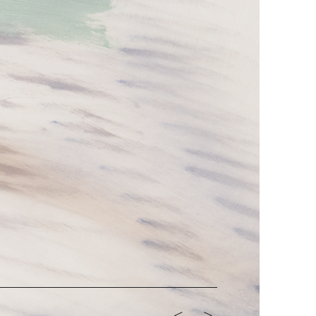
<-
->