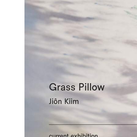
Grass Pillow
Jiôn Kiim
current exhibition