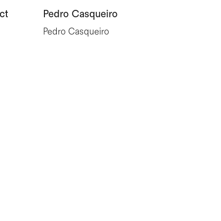
ct
Pedro Casqueiro
Paisag
Pedro Casqueiro
Valdema
d'Orey