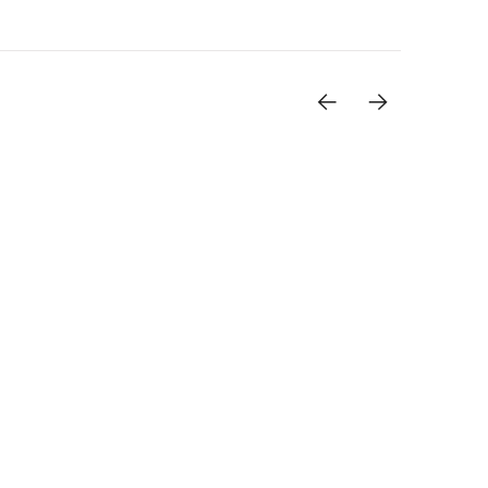
<-
->