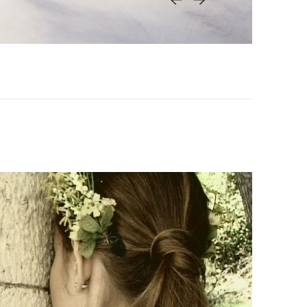
<-
->