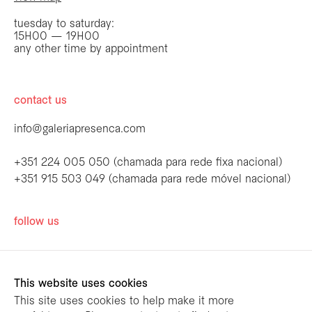
tuesday to saturday:
15H00 — 19H00
any other time by appointment
contact us
info@galeriapresenca.com
+351 224 005 050 (chamada para rede fixa nacional)
+351 915 503 049 (chamada para rede móvel nacional)
be the first to know
follow us
Join our list to receive emails about our
latest exhibitions, events, news and more.
This website uses cookies
This site uses cookies to help make it more