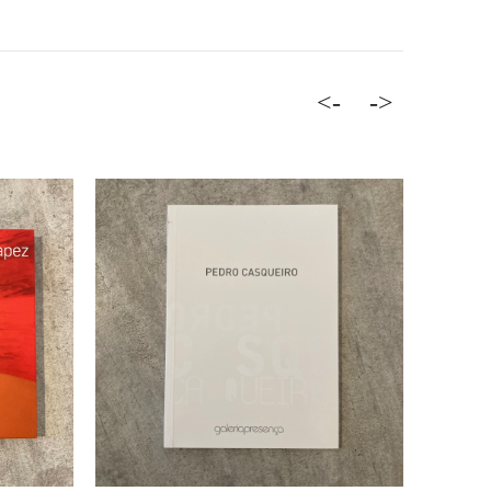
<-
->