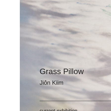
Grass Pillow
Jiôn Kiim
current exhibition