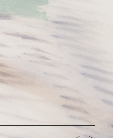
<-
->