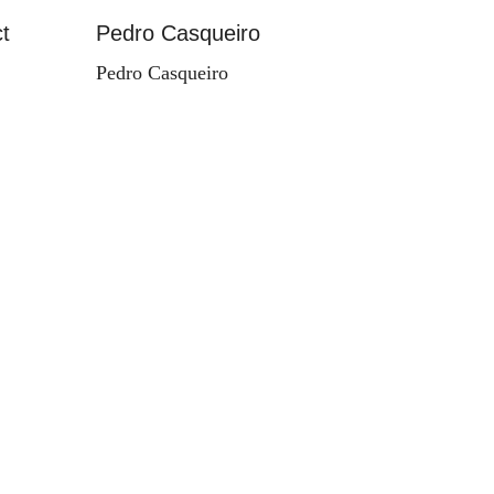
t
Pedro Casqueiro
Paisag
Pedro Casqueiro
Valdema
d'Orey