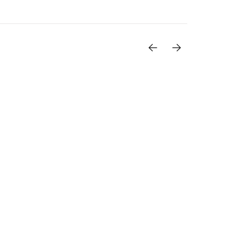
<-
->