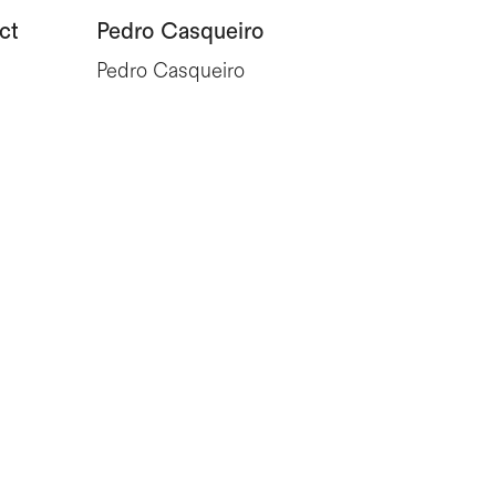
ct
Pedro Casqueiro
Paisag
Pedro Casqueiro
Valdema
d'Orey