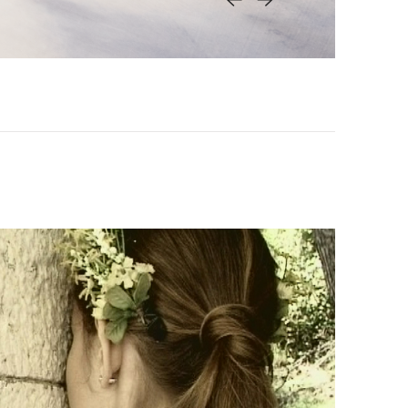
<-
->