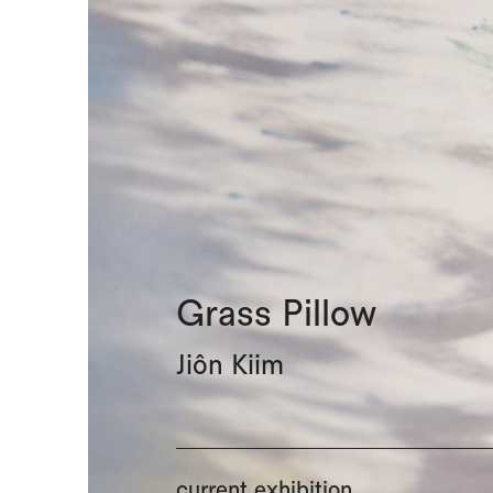
Grass Pillow
Jiôn Kiim
current exhibition