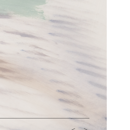
<-
->