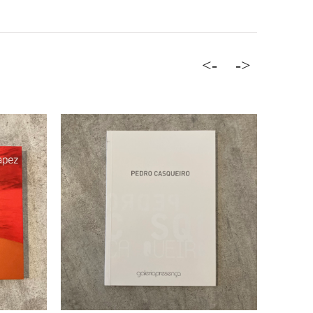
<-
->