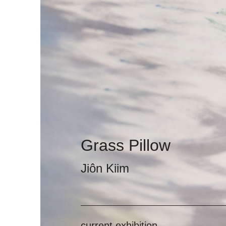
Grass Pillow
Jiôn Kiim
current exhibition