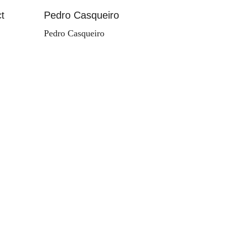
t
Pedro Casqueiro
Paisag
Pedro Casqueiro
Valdema
d'Orey