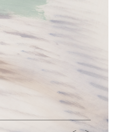
<-
->