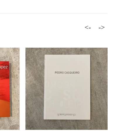
<-
->