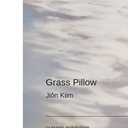
Grass Pillow
Jiôn Kiim
current exhibition