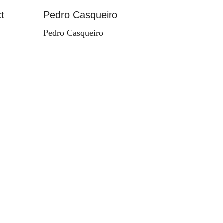
t
Pedro Casqueiro
Paisag
Pedro Casqueiro
Valdema
d'Orey