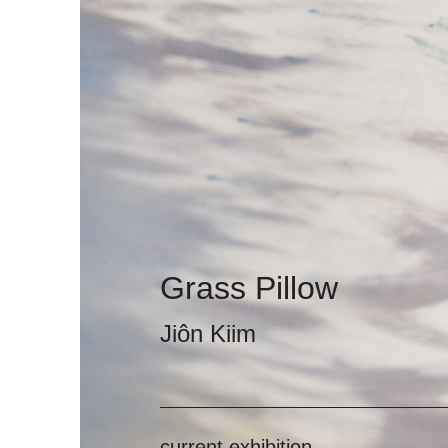
Grass Pillow
Jiôn Kiim
current exhibition