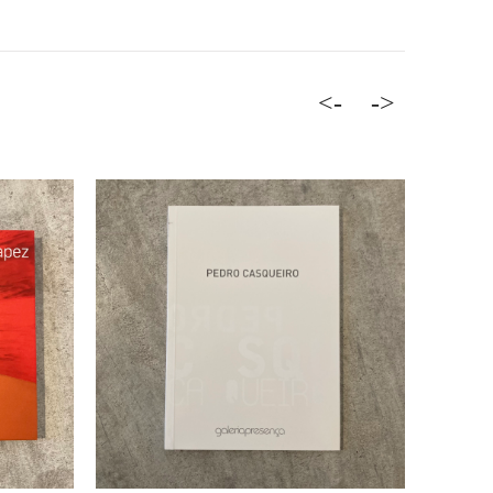
<-
->