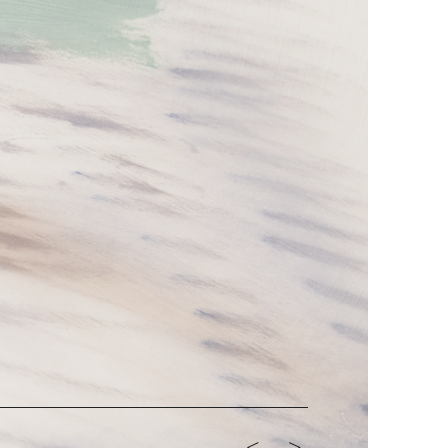
<-
->