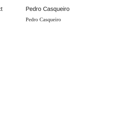
t
Pedro Casqueiro
Paisag
Pedro Casqueiro
Valdema
d'Orey