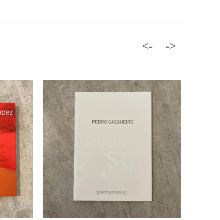
<-
->