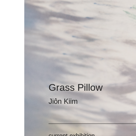
Grass Pillow
Jiôn Kiim
current exhibition