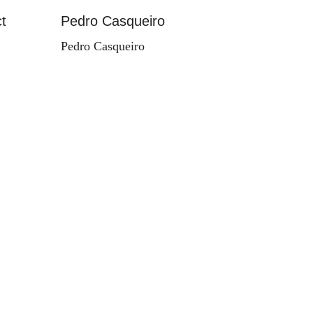
t
Pedro Casqueiro
Paisag
Pedro Casqueiro
Valdema
d'Orey