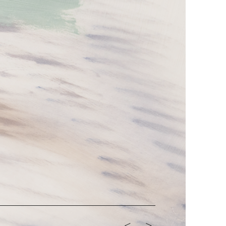
<-
->