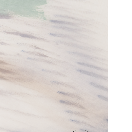
<-
->