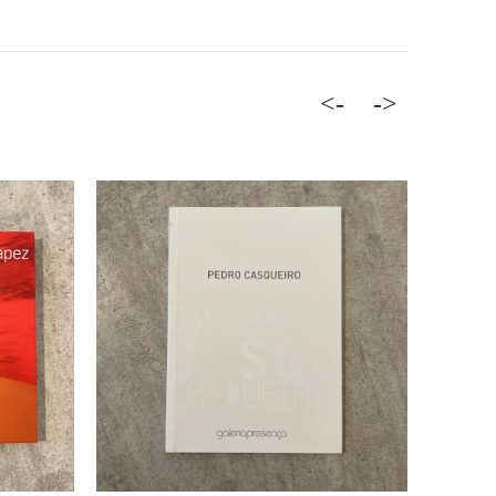
<-
->