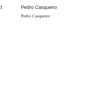
t
Pedro Casqueiro
Paisag
Pedro Casqueiro
Valdema
d'Orey