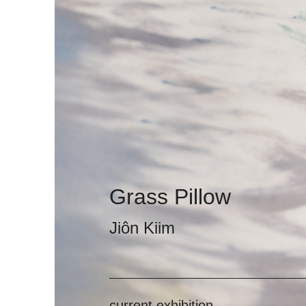
Grass Pillow
Jiôn Kiim
current exhibition