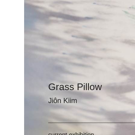
Grass Pillow
Jiôn Kiim
current exhibition