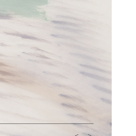
<-
->