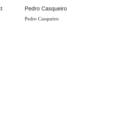
t
Pedro Casqueiro
Paisag
Pedro Casqueiro
Valdema
d'Orey