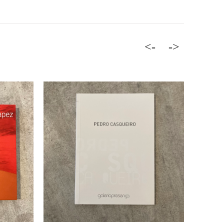
<-
->