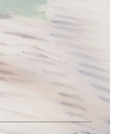
<-
->