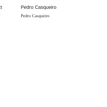
t
Pedro Casqueiro
Paisag
Pedro Casqueiro
Valdema
d'Orey