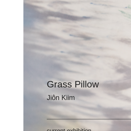
Grass Pillow
Jiôn Kiim
current exhibition