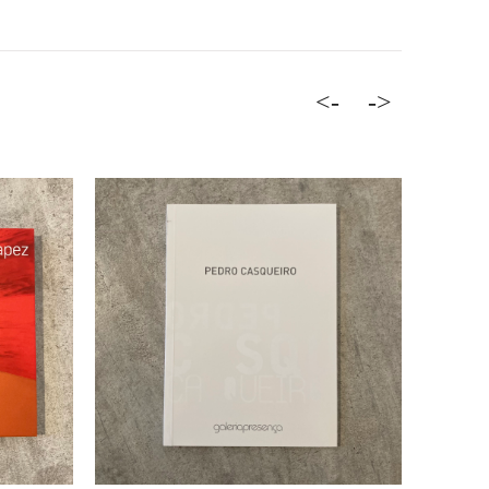
<-
->