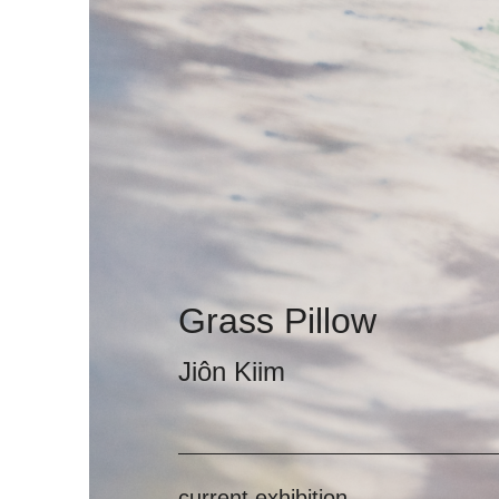
Grass Pillow
Jiôn Kiim
current exhibition