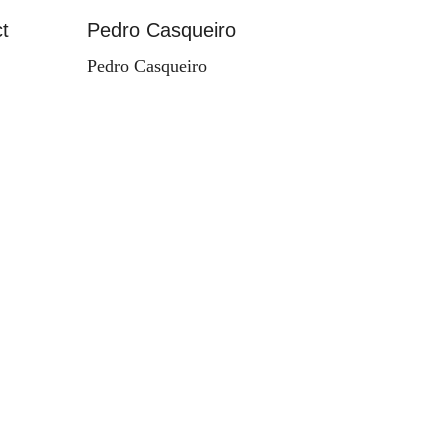
t
Pedro Casqueiro
Paisag
Pedro Casqueiro
Valdema
d'Orey