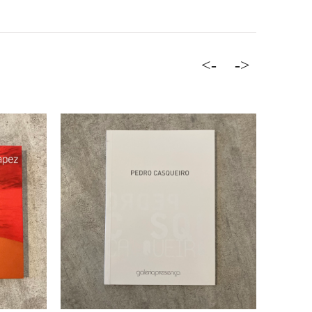
<-
->