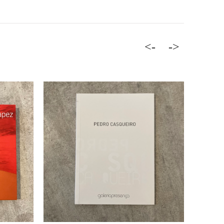
<-
->