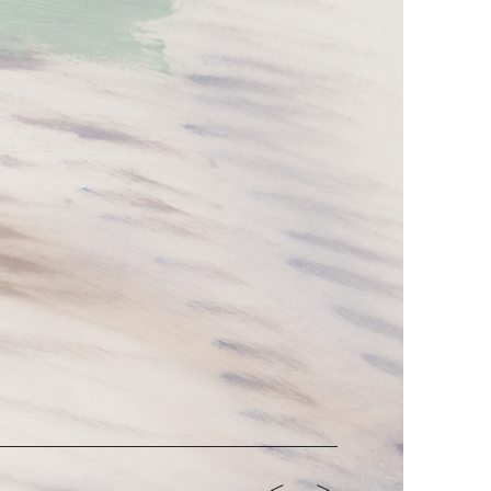
<-
->