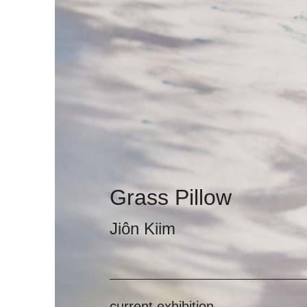
Grass Pillow
Jiôn Kiim
current exhibition