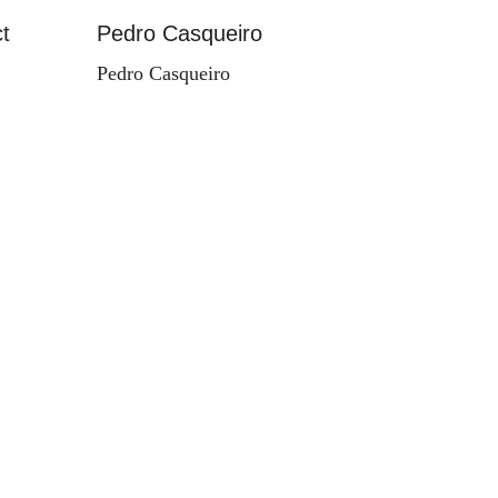
t
Pedro Casqueiro
Paisag
Pedro Casqueiro
Valdema
d'Orey