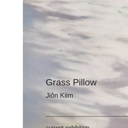
Grass Pillow
Jiôn Kiim
current exhibition