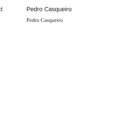
t
Pedro Casqueiro
Paisag
Pedro Casqueiro
Valdema
d'Orey