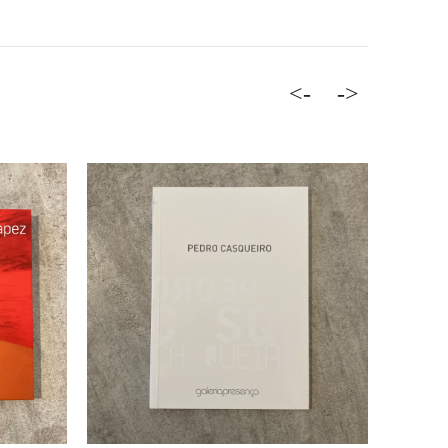
<-
->