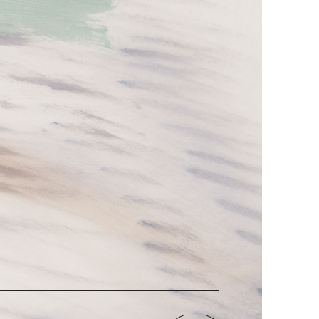
<-
->