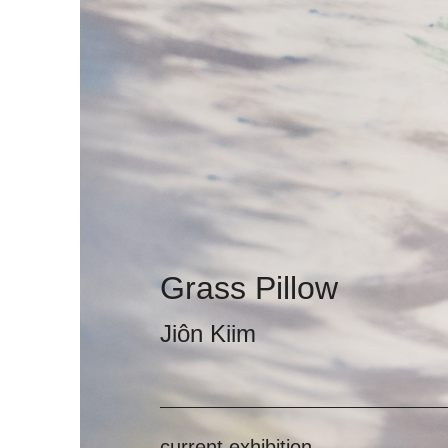
Grass Pillow
Jiôn Kiim
current exhibition