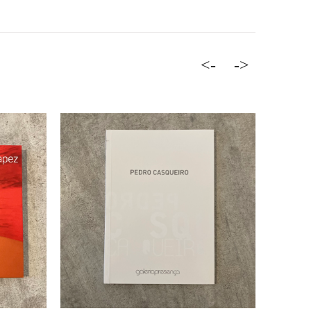
<-
->