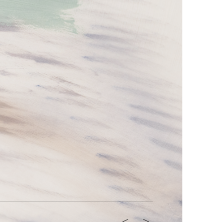
<-
->