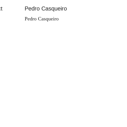
t
Pedro Casqueiro
Paisag
Pedro Casqueiro
Valdema
d'Orey