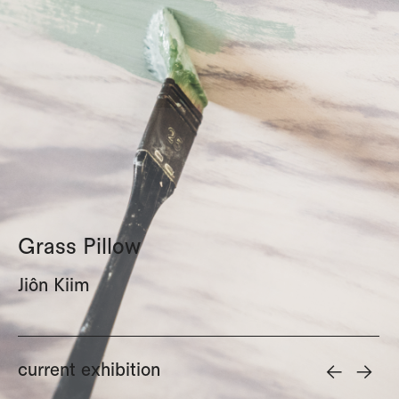
Grass Pillow
Jiôn Kiim
<-
->
current exhibition